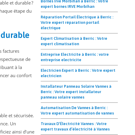
Bornes Irve Morbihan à Berric : Votre
able et durable ?
expert bornes IRVE Morbihan
 chaque étape du
Réparation Portail Électrique à Berric :
Votre expert réparation portail
électrique
 durable
Expert Climatisation à Berric : Votre
expert climatisation
s factures
Entreprise Electricite à Berric : votre
respectueuse de
entreprise electricite
ibuant à la
Electricien Expert à Berric : Votre expert
oncer au confort
electricien
Installateur Panneau Solaire Vannes à
Berric : Votre expert installateur
panneau solaire vannes
Automatisation De Vannes à Berric :
Votre expert automatisation de vannes
ble et sécurisée.
ance. Un
Travaux D’Électricité Vannes : Votre
expert travaux d’électricité à Vannes
ficiez ainsi d’une