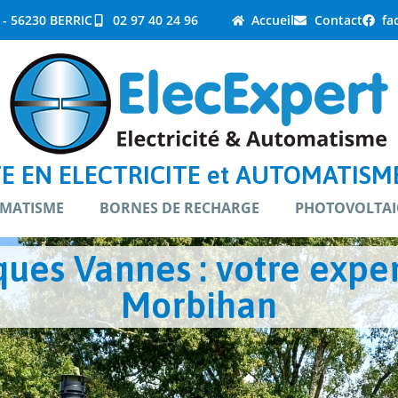
 - 56230 BERRIC
02 97 40 24 96
Accueil
Contact
fa
E EN ELECTRICITE et AUTOMATISME
MATISME
BORNES DE RECHARGE
PHOTOVOLTAI
es Vannes : votre expert
Morbihan