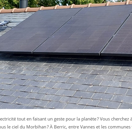
tricité tout en faisant un geste pour la planète ? Vous cherchez
us le ciel du Morbihan ? À Berric, entre Vannes et les communes 