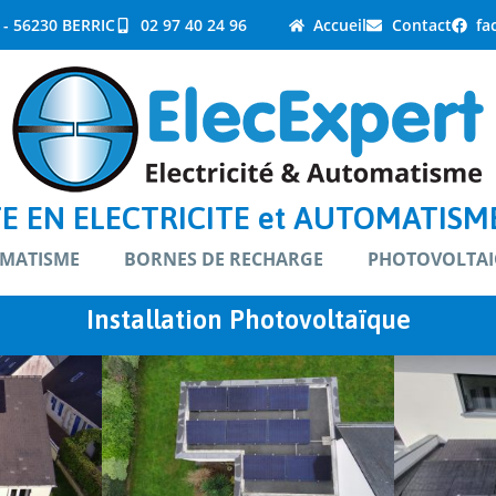
 - 56230 BERRIC
02 97 40 24 96
Accueil
Contact
fa
E EN ELECTRICITE et AUTOMATISME
MATISME
BORNES DE RECHARGE
PHOTOVOLTAI
Installation Photovoltaïque