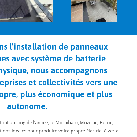
ns l’installation de
panneaux
ues
avec
système de batterie
physique
, nous accompagnons
reprises et collectivités vers une
ropre, plus économique et plus
autonome.
out au long de l’année, le Morbihan ( Muzillac, Berric,
ons idéales pour produire votre propre électricité verte.