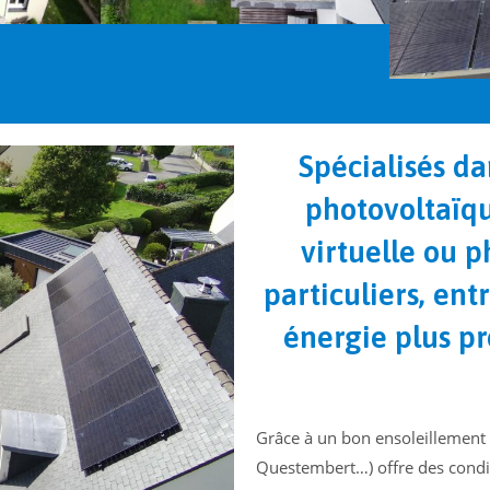
Spécialisés da
photovoltaïq
virtuelle ou 
particuliers, ent
énergie plus p
Grâce à un bon ensoleillement t
Questembert…) offre des conditi